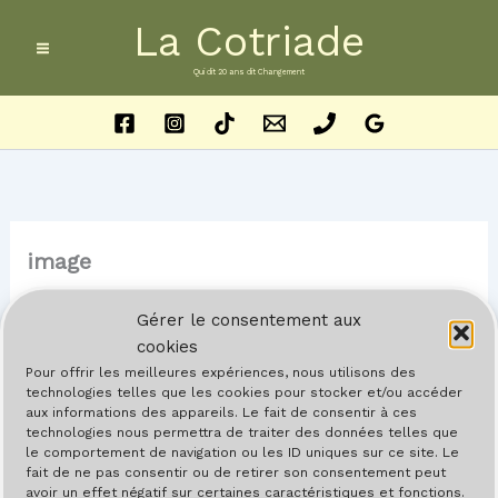
Aller
La Cotriade
au
contenu
Qui dit 20 ans dit Changement
image
Par
Barreau
/
25 mai 2024
Gérer le consentement aux
cookies
Pour offrir les meilleures expériences, nous utilisons des
technologies telles que les cookies pour stocker et/ou accéder
aux informations des appareils. Le fait de consentir à ces
technologies nous permettra de traiter des données telles que
le comportement de navigation ou les ID uniques sur ce site. Le
fait de ne pas consentir ou de retirer son consentement peut
avoir un effet négatif sur certaines caractéristiques et fonctions.