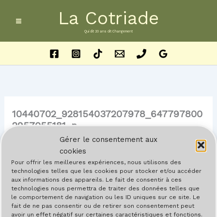
Aller
La Cotriade
au
contenu
Qui dit 20 ans dit Changement
10440702_928154037207978_647797800
2957055181_n
Gérer le consentement aux
Par
Barreau
/
22 mai 2024
cookies
Pour offrir les meilleures expériences, nous utilisons des
technologies telles que les cookies pour stocker et/ou accéder
aux informations des appareils. Le fait de consentir à ces
technologies nous permettra de traiter des données telles que
le comportement de navigation ou les ID uniques sur ce site. Le
fait de ne pas consentir ou de retirer son consentement peut
avoir un effet négatif sur certaines caractéristiques et fonctions.