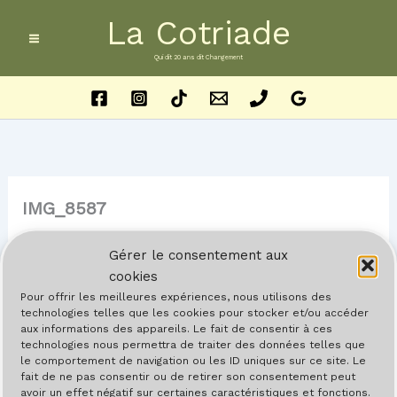
Aller
La Cotriade
au
contenu
Qui dit 20 ans dit Changement
IMG_8587
Par
Barreau
/
23 mai 2024
Gérer le consentement aux
cookies
Pour offrir les meilleures expériences, nous utilisons des
technologies telles que les cookies pour stocker et/ou accéder
aux informations des appareils. Le fait de consentir à ces
technologies nous permettra de traiter des données telles que
le comportement de navigation ou les ID uniques sur ce site. Le
fait de ne pas consentir ou de retirer son consentement peut
avoir un effet négatif sur certaines caractéristiques et fonctions.