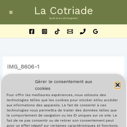
Aller
La Cotriade
au
contenu
Qui dit 20 ans dit Changement
IMG_8606-1
Par
Barreau
/
23 mai 2024
Gérer le consentement aux
cookies
Pour offrir les meilleures expériences, nous utilisons des
technologies telles que les cookies pour stocker et/ou accéder
aux informations des appareils. Le fait de consentir à ces
technologies nous permettra de traiter des données telles que
le comportement de navigation ou les ID uniques sur ce site. Le
fait de ne pas consentir ou de retirer son consentement peut
avoir un effet négatif sur certaines caractéristiques et fonctions.