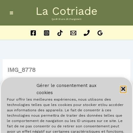
Aller
La Cotriade
au
contenu
Qui dit 20 ans dit Changement
IMG_8778
Par
Barreau
/
22 mai 2024
Gérer le consentement aux
cookies
Pour offrir les meilleures expériences, nous utilisons des
technologies telles que les cookies pour stocker et/ou accéder
aux informations des appareils. Le fait de consentir à ces
technologies nous permettra de traiter des données telles que
le comportement de navigation ou les ID uniques sur ce site. Le
fait de ne pas consentir ou de retirer son consentement peut
avoir un effet négatif sur certaines caractéristiques et fonctions.