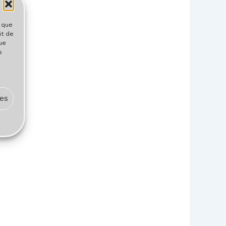
s que
it de
ue
s
ces