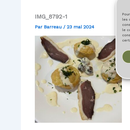
Pour
IMG_8792-1
les 
cons
Par
Barreau
/
23 mai 2024
le c
cons
cert