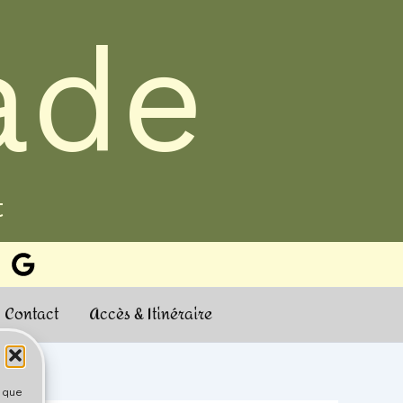
ade
t
Contact
Accès & Itinéraire
s que