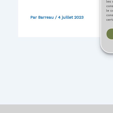
les 
cons
le c
cons
Par
Barreau
/
4 juillet 2023
cert