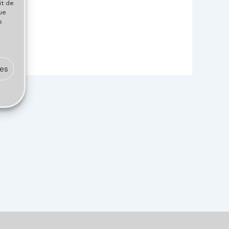
it de
ue
s
ces