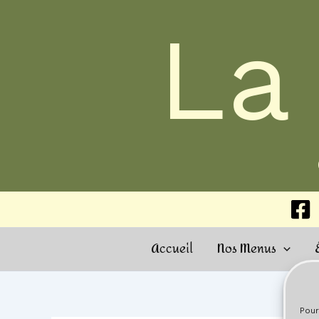
Aller
La
au
contenu
Accueil
Nos Menus
Pour