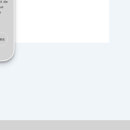
it de
ue
s
ces