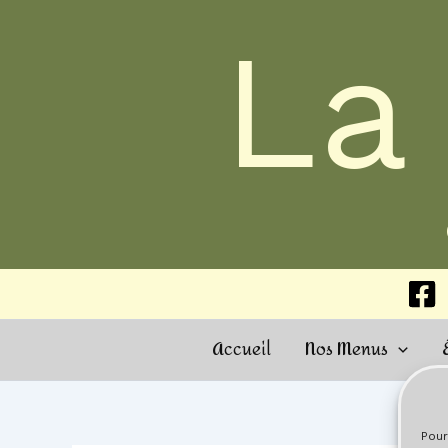
Aller
La
au
contenu
Accueil
Nos Menus
Pour