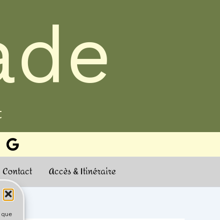
ade
t
Contact
Accès & Itinéraire
s que