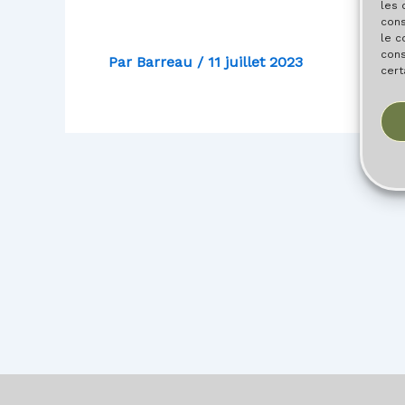
les 
cons
le c
cons
Par
Barreau
/
11 juillet 2023
cert