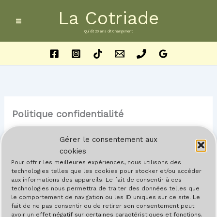
Aller
La Cotriade
au
contenu
Qui dit 20 ans dit Changement
Politique confidentialité
Par
Barreau
/
23 juin 2021
Gérer le consentement aux
cookies
Pour offrir les meilleures expériences, nous utilisons des
technologies telles que les cookies pour stocker et/ou accéder
aux informations des appareils. Le fait de consentir à ces
technologies nous permettra de traiter des données telles que
le comportement de navigation ou les ID uniques sur ce site. Le
fait de ne pas consentir ou de retirer son consentement peut
avoir un effet négatif sur certaines caractéristiques et fonctions.