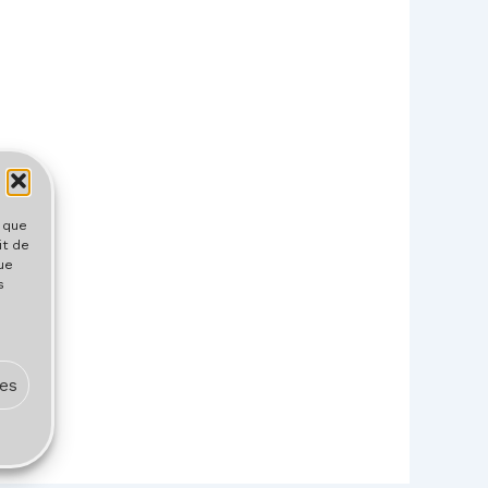
s que
it de
ue
s
ces