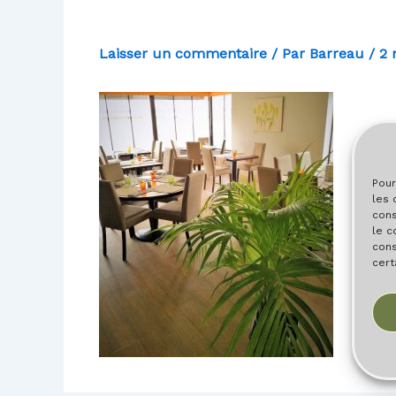
Laisser un commentaire
/ Par
Barreau
/
2 
Pour
les 
cons
le c
cons
cert