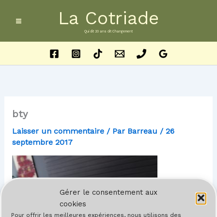
Aller
La Cotriade
au
contenu
Qui dit 20 ans dit Changement
bty
Laisser un commentaire
/ Par
Barreau
/
26
septembre 2017
Gérer le consentement aux
cookies
Pour offrir les meilleures expériences, nous utilisons des