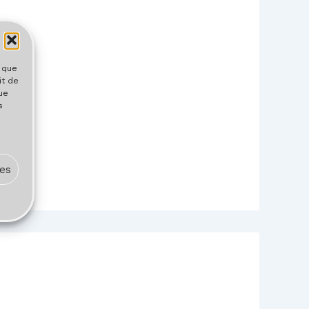
s que
it de
ue
s
ces