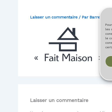
Laisser un commentaire
/ Par
Barreau
/
2
Pour
les 
cons
le c
cons
cert
Laisser un commentaire