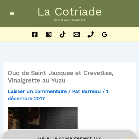
Aller
La Cotriade
au
contenu
Qui dit 20 ans dit Changement
Duo de Saint Jacques et Crevettes,
Vinaigrette au Yuzu
Laisser un commentaire
/ Par
Barreau
/
1
décembre 2017
Gérer le consentement aux