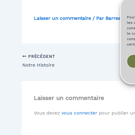
Pour
Laisser un commentaire
/ Par
Barreau
/
17
les 
cons
le c
cons
cert
PRÉCÉDENT
Notre Histoire
Laisser un commentaire
Vous devez
vous connecter
pour publier u