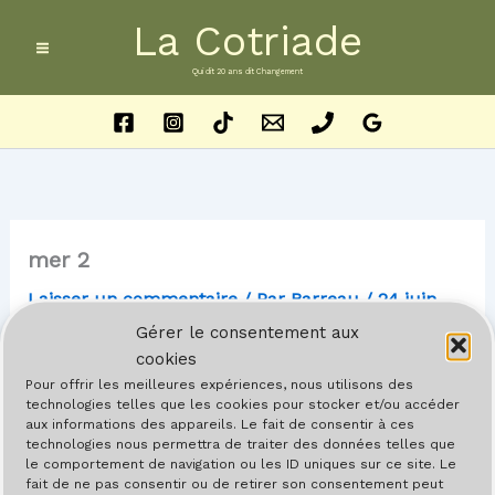
Aller
La Cotriade
au
contenu
Qui dit 20 ans dit Changement
mer 2
Laisser un commentaire
/ Par
Barreau
/
24 juin
2016
Gérer le consentement aux
cookies
Pour offrir les meilleures expériences, nous utilisons des
technologies telles que les cookies pour stocker et/ou accéder
PRÉCÉDENT
aux informations des appareils. Le fait de consentir à ces
technologies nous permettra de traiter des données telles que
le comportement de navigation ou les ID uniques sur ce site. Le
fait de ne pas consentir ou de retirer son consentement peut