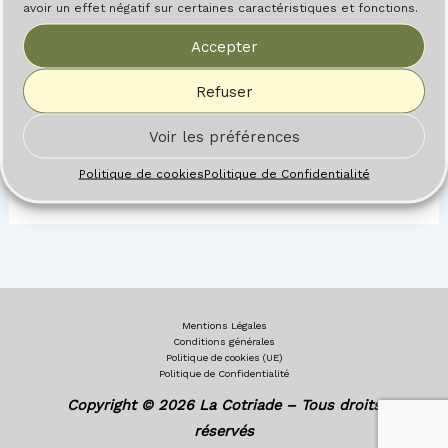
avoir un effet négatif sur certaines caractéristiques et fonctions.
Laisser un commentaire
Accepter
Vous devez
vous connecter
pour publier un
Refuser
commentaire.
Voir les préférences
Politique de cookies
Politique de Confidentialité
Mentions Légales
Conditions générales
Politique de cookies (UE)
Politique de Confidentialité
Copyright © 2026 La Cotriade – Tous droits
réservés